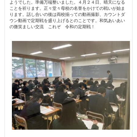
ようでした。準備万端整いました。４月２４日、晴天になる
ことを祈ります。正々堂々母校の名誉をかけての戦いが始ま
ります。話し合いの後は両校揃っての動画撮影、カウントダ
ウン動画で定期戦を盛り上げるとのことです。和気あいあい
の微笑ましい交流 これぞ 令和の定期戦！