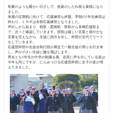
初夏のような暖かい日ざしで、校庭のしだれ桜も葉桜になり
ました。
来週の定期戦に向けて、応援練習も終盤。早朝の1年生練習は
終わり、ＬＨＲは全校応援練習となりました。
声出しから始まり、校歌・図南歌・凱歌から各種応援歌ま
で、次々と確認していきます。団長は厳しい言葉と穏やかな
言葉を交えながら、生徒に指示を出し、幹部が交代でリード
をしていきます。
応援団幹部や生徒会執行部が裸足で一般生徒の周りを行き来
し、声が小さい生徒に檄を飛ばします。
男女とも1年生が中学の制服を着、必死に声を出している姿は
今年も同じですが、にらみつける応援団幹部に女子の姿が増
えてきました。