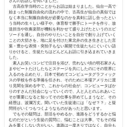
さんのお話しを伺いました。
古高在学当時のことからお話は始まりました。仙台一高で
始まった制服自由化の流れの中で、古高生が仙台の真似では
なく本当に制服自由化が必要なのかを真剣に話し合ったとい
う当時の生々しい様子や、体育祭で勝手にトーチを作り、放
送担当や吹奏楽部が機転を利かせて盛り上げたというのエピ
ソードを通し、自分のやりたいことを自分で創り上げていく
ことの大切さを、地に足を付けた東北弁の生き生きとした言
葉・豊かな表情・突拍子もない展開で生徒たちにぐいぐい語
りかけると、生徒たちはどんどんお話に引き込まれていきま
した。
素人お笑いコンビで注目を浴び、売れない頃の明石家さん
まやビートたけしたちとステージを共にしたのにその世界に
入るのを止めたり、日本で初めてコンピュータグラフィック
スの学校を作る準備を任され、そのために本場アメリカに渡
り見聞を深める中で、これからの社会が、コンピュータばか
りのすさんだ社会になっていくので、人と人とのふれあいこ
そが重要になると知ってその仕事を辞めてしまうなど、その
経歴は、波瀾万丈。聞いていた生徒達には「なぜ？？」と疑
問符がいくつもつくようなものがあったと思います。
でもその疑問は、部活をやめるか、進路をどうするかと悩
むのだがという生徒の質問に、悩むことは大事、でもその悩
みを重くしない方がいい。進路は一度きりではなく、自分も