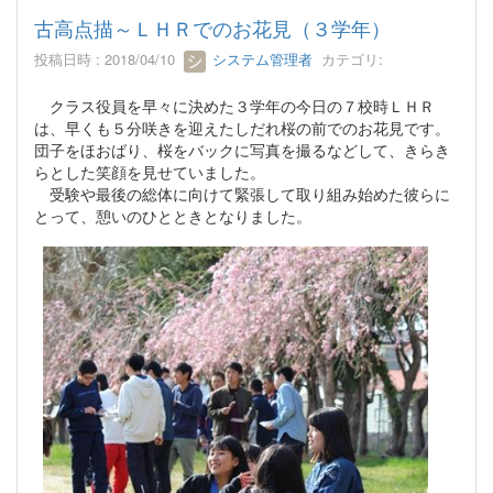
古高点描～ＬＨＲでのお花見（３学年）
投稿日時 : 2018/04/10
システム管理者
カテゴリ:
クラス役員を早々に決めた３学年の今日の７校時ＬＨＲ
は、早くも５分咲きを迎えたしだれ桜の前でのお花見です。
団子をほおばり、桜をバックに写真を撮るなどして、きらき
らとした笑顔を見せていました。
受験や最後の総体に向けて緊張して取り組み始めた彼らに
とって、憩いのひとときとなりました。