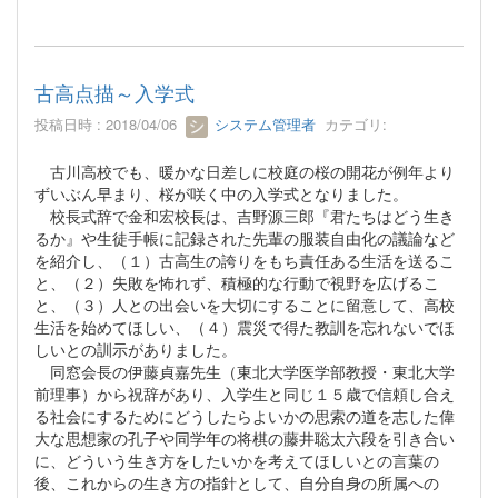
古高点描～入学式
投稿日時 : 2018/04/06
システム管理者
カテゴリ:
古川高校でも、暖かな日差しに校庭の桜の開花が例年より
ずいぶん早まり、桜が咲く中の入学式となりました。
校長式辞で金和宏校長は、吉野源三郎『君たちはどう生き
るか』や生徒手帳に記録された先輩の服装自由化の議論など
を紹介し、（１）古高生の誇りをもち責任ある生活を送るこ
と、（２）失敗を怖れず、積極的な行動で視野を広げるこ
と、（３）人との出会いを大切にすることに留意して、高校
生活を始めてほしい、（４）震災で得た教訓を忘れないでほ
しいとの訓示がありました。
同窓会長の伊藤貞嘉先生（東北大学医学部教授・東北大学
前理事）から祝辞があり、入学生と同じ１５歳で信頼し合え
る社会にするためにどうしたらよいかの思索の道を志した偉
大な思想家の孔子や同学年の将棋の藤井聡太六段を引き合い
に、どういう生き方をしたいかを考えてほしいとの言葉の
後、これからの生き方の指針として、自分自身の所属への