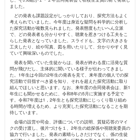
ました。
どの発表も課題設定がしっかりしており、探究方法もよく
考えられていました。今年度は身近な疑問を科学的に分析し
た探究活動が複数見られました。発表態度もたいへん立派
で、どの発表者も分かりやすく、聴衆を惹きつける工夫をこ
らした発表となっていました。スライドも、文字の大きさを
工夫したり、絵や写真、図を用いたりして、分かりやすく見
ていて興味深いものでした。
発表を聞いていた生徒からは、発表が終わる度に活発な質
問が飛びだし、主体的に聞いている様子が伝わってきまし
た。1年生は今回の2年生の発表を見て、来年度の個人での探
究活動で目指すべき姿を知り、それを超えた探究活動に取り
組んでほしいと思います。なお、来年度の合同発表会は、新1
年生にも聞かせるために、令和8年の5月に実施する予定で
す。令和7年度は1，2年生とも探究活動にじっくり取り組め
る時間が増えるため、より充実した探究活動になることを期
待しています。
会場の設営や司会、評価についての説明、質疑応答のマイ
クの受け渡し、後片づけを１、2年生の総探係や視聴覚委員の
協力で行いました。発表の素晴らしさだけでなく、係の生徒