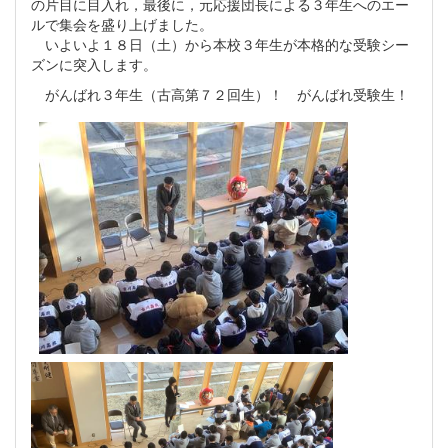
の片目に目入れ，最後に，元応援団長による３年生へのエー
ルで集会を盛り上げました。
いよいよ１８日（土）から本校３年生が本格的な受験シー
ズンに突入します。
がんばれ３年生（古高第７２回生）！ がんばれ受験生！