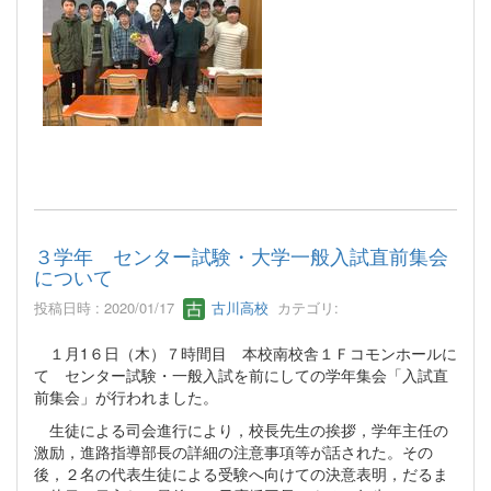
３学年 センター試験・大学一般入試直前集会
について
投稿日時 : 2020/01/17
古川高校
カテゴリ:
１月1６日（木）７時間目 本校南校舎１Ｆコモンホールに
て センター試験・一般入試を前にしての学年集会「入試直
前集会」が行われました。
生徒による司会進行により，校長先生の挨拶，学年主任の
激励，進路指導部長の詳細の注意事項等が話された。その
後，２名の代表生徒による受験へ向けての決意表明，だるま