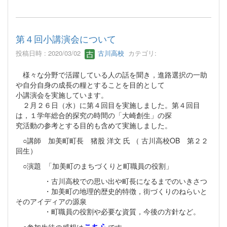
第４回小講演会について
投稿日時 : 2020/03/02
古川高校
カテゴリ:
様々な分野で活躍している人の話を聞き，進路選択の一助
や自分自身の成長の糧とすることを目的として
小講演会を実施しています。
２月２６日（水）に第４回目を実施しました。第４回目
は，１学年総合的探究の時間の「大崎創生」の探
究活動の参考とする目的も含めて実施しました。
○講師 加美町町長 猪股 洋文 氏 （ 古川高校OB 第２２
回生）
○演題 「加美町のまちづくりと町職員の役割」
・古川高校での思い出や町長になるまでのいきさつ
・加美町の地理的歴史的特徴，街づくりのねらいと
そのアイディアの源泉
・町職員の役割や必要な資質，今後の方針など。
こちら
○参加生徒の感想は
です。