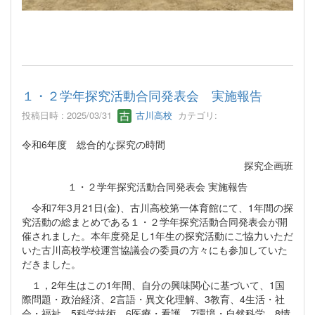
１・２学年探究活動合同発表会 実施報告
投稿日時 : 2025/03/31
古川高校
カテゴリ:
令和6年度 総合的な探究の時間
探究企画班
１・２学年探究活動合同発表会 実施報告
令和7年3月21日(金)、古川高校第一体育館にて、1年間の探
究活動の総まとめである１・２学年探究活動合同発表会が開
催されました。本年度発足し1年生の探究活動にご協力いただ
いた古川高校学校運営協議会の委員の方々にも参加していた
だきました。
１，2年生はこの1年間、自分の興味関心に基づいて、1国
際問題・政治経済、2言語・異文化理解、3教育、4生活・社
会・福祉、5科学技術、6医療・看護、7環境・自然科学、8情