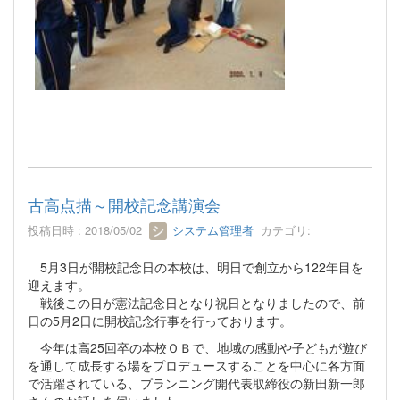
古高点描～開校記念講演会
投稿日時 : 2018/05/02
システム管理者
カテゴリ:
5月3日が開校記念日の本校は、明日で創立から122年目を
迎えます。
戦後この日が憲法記念日となり祝日となりましたので、前
日の5月2日に開校記念行事を行っております。
今年は高25回卒の本校ＯＢで、地域の感動や子どもが遊び
を通して成長する場をプロデュースすることを中心に各方面
で活躍されている、プランニング開代表取締役の新田新一郎