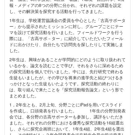
報・メディアの8つの分野に分かれ、それぞれの課題を設定
し、その解決策を探究する活動を行ってきました。
1年生は、学校運営協議会の委員を中心とした「古高サポータ
ー」から提示されたミッションに対し、グループごとにテー
マを設けて探究活動を行いました。フィールドワークを行う
際には、「古高サポ－ター」に紹介していただいたフィール
ドに出かけたり、自分たちで訪問先を探したりして実施しま
した。
2年生は、興味があることが学問的にどのように取り扱われて
いるかを、論文を読むことで学び、それをさらに深めるため
の探究活動を個人で行いました。中には、先行研究で終わる
生徒もいましたが、その学びを将来の進学先と結びつけるき
っかけとなった生徒もいたようです。探究活動の終わりに
は、取り組んで来たことを『探究活動報告論文』という形で
まとめました。
1，2年生とも、2月上旬、分野ごとにiPadを用いてスライド
を作成し、口頭発表を行いました。 1年生の分野別発表
会では、各分野の古高サポーターも参加し、講評をいただき
ました。それぞれの分野における優秀な探究活動を16組選出
し、さらに探究企画班において、1年生4組、2年生4組を選出
し、その8組が１・２年合同発表会で在校生全員の前で発表し