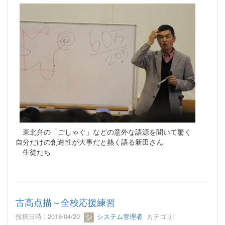
東北弁の「ごしゃぐ」などの意外な語源を聞いて驚く
自分だけの創造性が大事だと熱く語る新田さん
生徒たち
古高点描～全校応援練習
投稿日時 : 2018/04/20
システム管理者
カテゴリ: