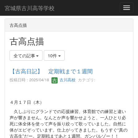
宮城県古川高等学校
Toggl
古高点描
古高点描
全ての記事
10件
【古高日記】 定期戦まで１週間
投稿日時 : 2025/04/18
古川高校
カテゴリ:
４月１７日（木）
久しぶりにグランドでの応援練習、体育館での練習と違い
声が響きません。なんとか声を響かせようと、一人ひとり必
死に体全体を使って声を振り絞って歌っていました。自然に
体がエビぞっています。仕上がってきました。もうすぐ“真の
古高生”だー。定期戦まであと１週間、ガンバルゾー！！