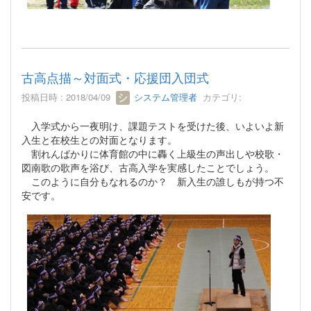
古高点描～対面式・応援団入団式
投稿日時 : 2018/04/09
システム管理者
カテゴリ:
入学式から一夜明け、課題テストを受けた後、いよいよ新
入生と在校生との対面となります。
割れんばかりに体育館の中に轟く上級生の声出しや校歌・
図南歌の歌声を浴び、古高入学を実感したことでしょう。
このように自分もなれるのか？ 新入生の誰しもが持つ不
安です。