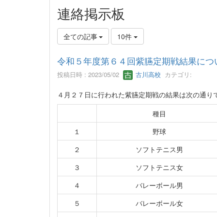
連絡掲示板
全ての記事
10件
令和５年度第６４回紫臙定期戦結果につ
投稿日時 : 2023/05/02
古川高校
カテゴリ:
４月２７日に行われた紫臙定期戦の結果は次の通り
種目
１
野球
２
ソフトテニス男
３
ソフトテニス女
４
バレーボール男
５
バレーボール女