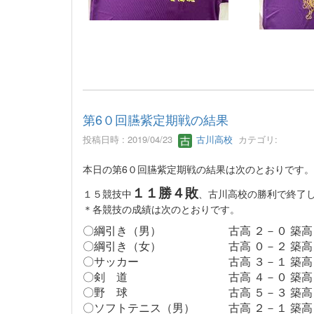
第6０回臙紫定期戦の結果
投稿日時 : 2019/04/23
古川高校
カテゴリ:
本日の第6０回臙紫定期戦の結果は次のとおりです。
１１勝４敗
１５競技中
、古川高校の勝利で終了
＊各競技の成績は次のとおりです。
〇綱引き（男） 古高 ２－０ 築高
〇綱引き（女） 古高 ０－２ 築高
〇サッカー 古高 ３－１ 築高
〇剣 道 古高 ４－０ 築高
〇野 球 古高 ５－３ 築
〇ソフトテニス（男） 古高 ２－１ 築高