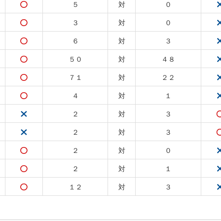
５
対
０
３
対
０
６
対
３
５０
対
４８
７１
対
２２
４
対
１
２
対
３
２
対
３
２
対
０
２
対
１
１２
対
３