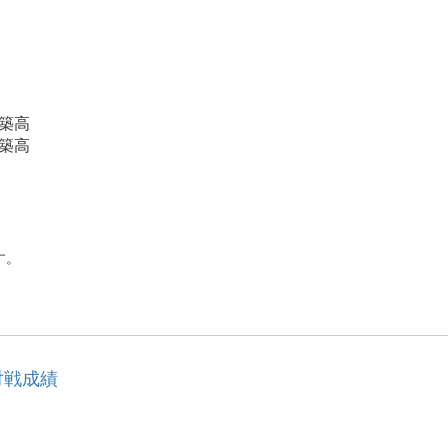
 築高
築高
高
す。
対戦成績