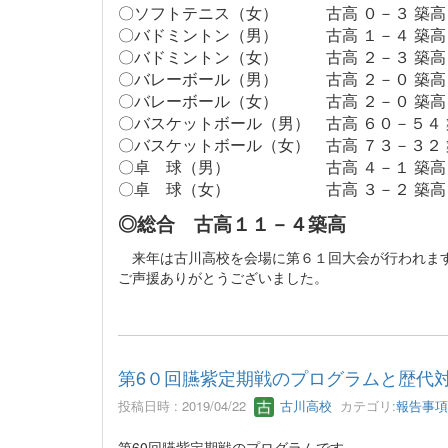
〇ソフトテニス（女） 古高 ０－３ 築高
〇バドミントン（男） 古高 １－４ 築高
〇バドミントン（女） 古高 ２－３ 築高
〇バレーボール（男） 古高 ２－０ 築高
〇バレーボール（女） 古高 ２－０ 築高
〇バスケットボール（男） 古高 ６０－５４
〇バスケットボール（女） 古高 ７３－３２ 
〇卓 球（男） 古高 ４－１ 築
〇卓 球（女） 古高 ３－２ 築高
◎総合 古高１１－４築高
来年は古川高校を会場に第６１回大会が行われま
ご声援ありがとうございました。
第6０回臙紫定期戦のプログラムと歴代
投稿日時 : 2019/04/22
古川高校
カテゴリ:
報告事項
第60回臙紫定期戦のプログラムです。