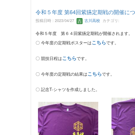
令和５年度 第64回紫臙定期戦の開催に
投稿日時 : 2023/04/27
古川高校
カテゴリ:
令和５年度 第６４回紫臙定期戦が開催されます。
こちら
〇 今年度の定期戦ポスターは
です。
こちら
〇 競技日程は
です。
こちら
〇 今年度の定期戦の結果は
です。
〇 記念T-シャツを作成しました。