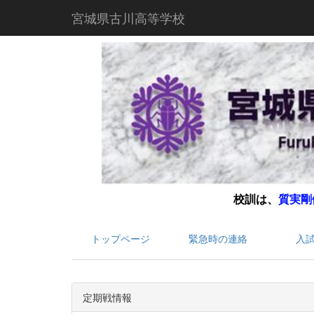
宮城県古川高等学校
校訓は、
質実剛
トップページ
緊急時の連絡
入
定期戦情報