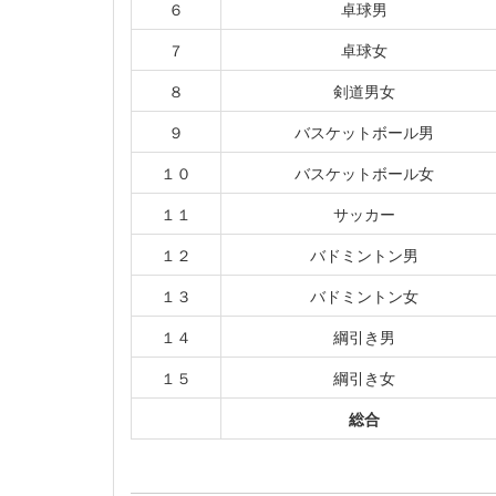
６
卓球男
７
卓球女
８
剣道男女
９
バスケットボール男
１０
バスケットボール女
１１
サッカー
１２
バドミントン男
１３
バドミントン女
１４
綱引き男
１５
綱引き女
総合