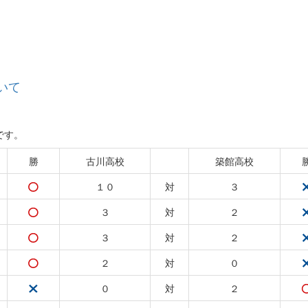
いて
です。
勝
古川高校
築館高校
１０
対
３
３
対
２
３
対
２
２
対
０
０
対
２