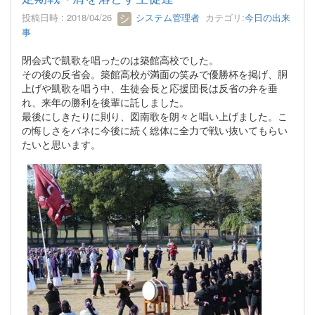
投稿日時 : 2018/04/26
システム管理者
カテゴリ:
今日の出来
事
閉会式で凱歌を唱ったのは築館高校でした。
その後の反省会。築館高校が満面の笑みで優勝杯を掲げ、胴
上げや凱歌を唱う中、生徒会長と応援団長は反省の弁を垂
れ、来年の勝利を後輩に託しました。
最後にしきたりに則り、図南歌を朗々と唱い上げました。こ
の悔しさをバネに今後に続く総体に全力で戦い抜いてもらい
たいと思います。