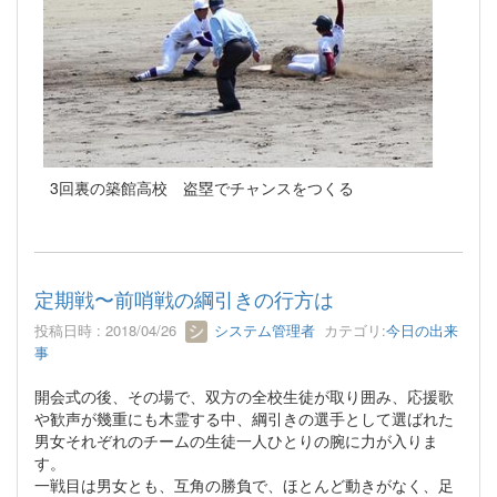
3回裏の築館高校 盗塁でチャンスをつくる
定期戦〜前哨戦の綱引きの行方は
投稿日時 : 2018/04/26
システム管理者
カテゴリ:
今日の出来
事
開会式の後、その場で、双方の全校生徒が取り囲み、応援歌
や歓声が幾重にも木霊する中、綱引きの選手として選ばれた
男女それぞれのチームの生徒一人ひとりの腕に力が入りま
す。
一戦目は男女とも、互角の勝負で、ほとんど動きがなく、足