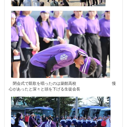
閉会式で凱歌を唱ったのは築館高校 慢
心があったと深々と頭を下げる生徒会長