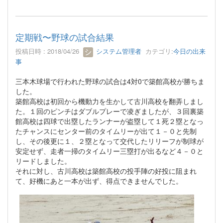
定期戦〜野球の試合結果
投稿日時 : 2018/04/26
システム管理者
カテゴリ:
今日の出来
事
三本木球場で行われた野球の試合は4対0で築館高校が勝ちま
した。
築館高校は初回から機動力を生かして古川高校を翻弄しまし
た。１回のピンチはダブルプレーで凌ぎましたが、３回裏築
館高校は四球で出塁したランナーが盗塁して１死２塁となっ
たチャンスにセンター前のタイムリーが出て１－０と先制
し、その後更に１、２塁となって交代したリリーフが制球が
安定せず、走者一掃のタイムリー三塁打が出るなど４－０と
リードしました。
それに対し、古川高校は築館高校の投手陣の好投に阻まれ
て、好機にあと一本が出ず、得点できませんでした。