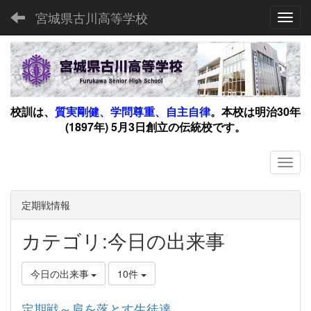
宮城県古川高等学校
Toggl
校訓は、
質実剛健、学問尊重、自主自律
。
本校は明治30年
(1897年) 5月3日創立の伝統校です。
定期戦情報
カテゴリ:今日の出来事
今日の出来事
10件
定期戦～肩を落とす生徒達