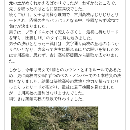
元の土がめくれかえるばかりでしたが、わずかなところで、
先手を取ったのはともに築舘高校でした。
続く二戦目。女子は同様な展開で、古川高校はじりじりとリ
ードされ、応援の声もバラバラとなる中、挽回ならず0対2で
負けが決まりました。
男子は、プライドをかけて死力を尽くし、最初に得たリード
を守り、圧勝し1対1のタイに持ち込みました。
男子の決戦となった三戦目は、文字通り両校の意地のぶつか
り合いとなり、力余って左右に振れるほどの闘いを制したの
は古川高校。思わず、古川高校応援団から凱歌が広がりまし
た。
しかし、今年は男女で1勝とのカウントとするルールであるた
め、更に両校男女6名ずつのベストメンバーでの１本勝負の決
戦となりました。結果は築館高校の意地と地力が勝ってじり
っじりっとリードが広がり、最後に若干挽回を見せました
が、古川高校の勝利はなりませんでした。
綱引きは築館高校の凱歌で終わりました。