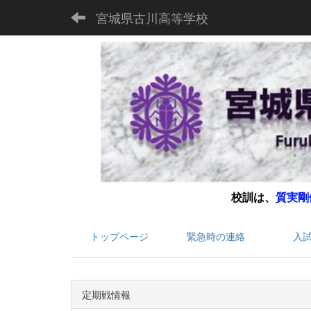
宮城県古川高等学校
校訓は、
質実剛
トップページ
緊急時の連絡
入
定期戦情報