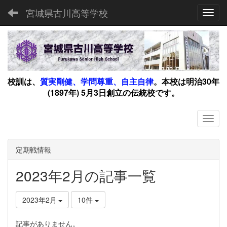
宮城県古川高等学校
Toggl
校訓は、
質実剛健、学問尊重、自主自律
。
本校は明治30年
(1897年) 5月3日創立の伝統校です。
定期戦情報
2023年2月の記事一覧
2023年2月
10件
記事がありません。