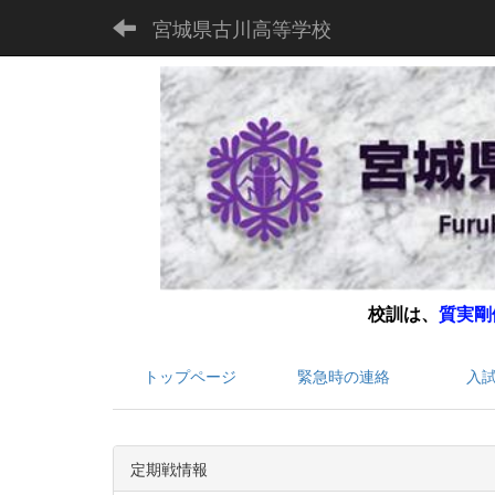
宮城県古川高等学校
校訓は、
質実剛
トップページ
緊急時の連絡
入
定期戦情報