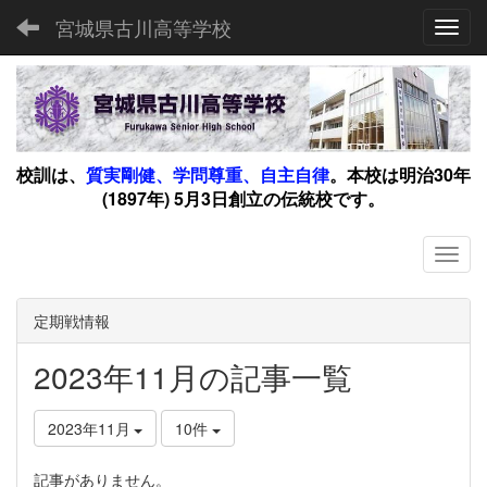
宮城県古川高等学校
Toggl
校訓は、
質実剛健、学問尊重、自主自律
。
本校は明治30年
(1897年) 5月3日創立の伝統校です。
定期戦情報
2023年11月の記事一覧
2023年11月
10件
記事がありません。