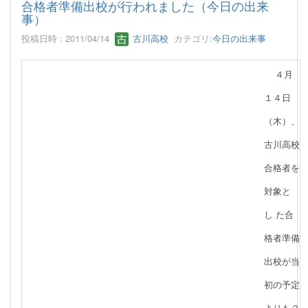
合格者準備出校が行われました（今日の出来
事）
投稿日時 : 2011/04/14
古川高校
カテゴリ:
今日の出来事
４月
１４日
（木）、
古川高校
合格者を
対象と
し た合
格者準備
出校が当
初の予定