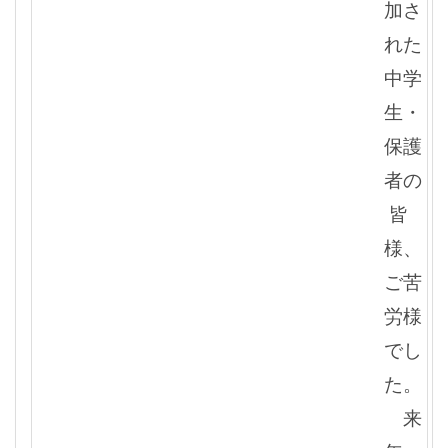
加さ
れた
中学
生・
保護
者の
皆
様、
ご苦
労様
でし
た。
来