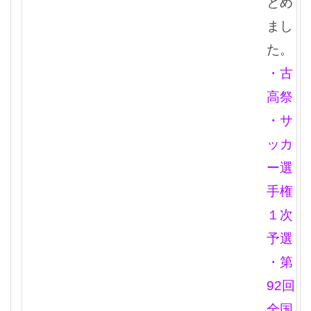
とめ
まし
た。
・古
高祭
・サ
ッカ
ー選
手権
１次
予選
・第
92回
全国