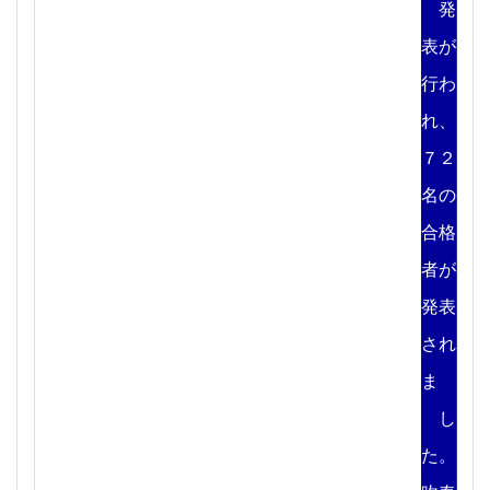
発
表が
行わ
れ、
７２
名の
合格
者が
発表
され
ま
し
た。