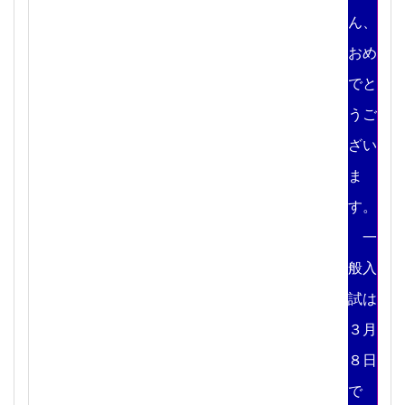
ん、
おめ
でと
うご
ざい
ま
す。
一
般入
試は
３月
８日
で