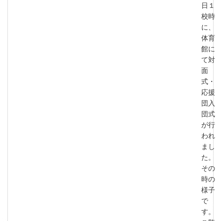
日１
校時
に、
体育
館に
て対
面
式・
応援
団入
団式
が行
われ
まし
た。
その
時の
様子
で
す。