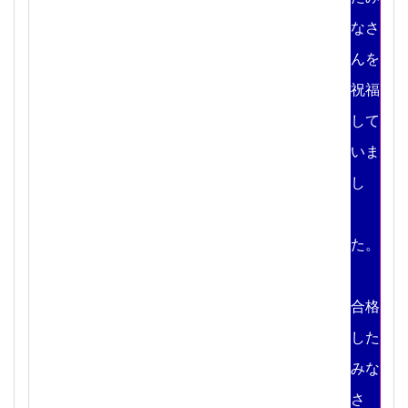
なさ
んを
祝福
して
いま
し
た。
合格
した
みな
さ