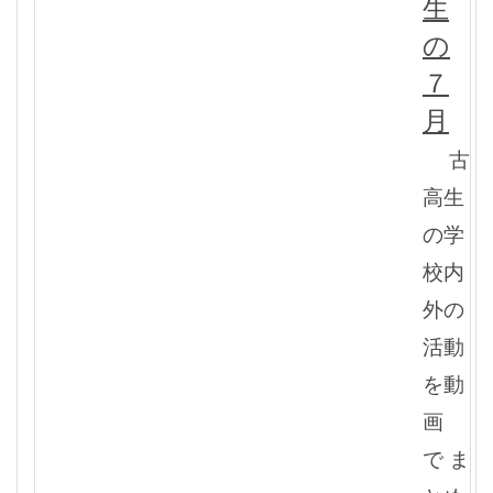
生
の
７
月
古
高生
の学
校内
外の
活動
を動
画
で ま