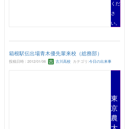
くだ
さ
い。
箱根駅伝出場青木優先輩来校（総務部）
投稿日時 : 2012/01/06
古川高校
カテゴリ:
今日の出来事
東
京
農
大