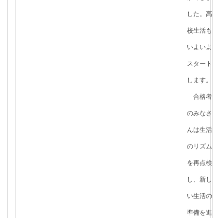
した。高
校生活も
いよいよ
スタート
します。
合格者
のみなさ
んは生活
のリズム
を再点検
し、新し
い生活の
準備を進