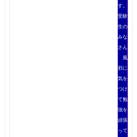
す。
受験
生の
みな
さん
風
邪に
気を
つけ
て勉
強を
頑張
って