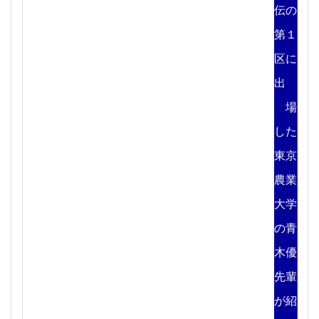
伝の
第１
区に
出
場
した
東京
農業
大学
の青
木優
先輩
が紹