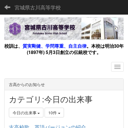
宮城県古川高等学校
校訓は、
質実剛健、学問尊重、自主自律
。
本校は明治30年
(1897年) 5月3日創立の伝統校です。
古高からのお知らせ
カテゴリ:今日の出来事
今日の出来事
10件
古高校歌 英語バージョンの紹介