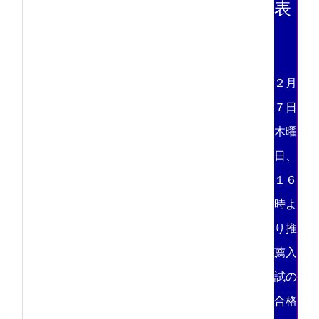
表
２月
７日
木曜
日、
１６
時よ
り推
薦入
試の
合格