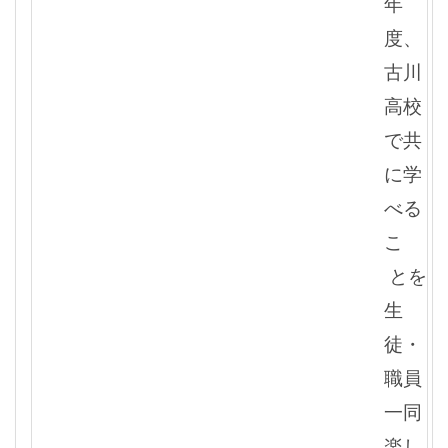
年
度、
古川
高校
で共
に学
べる
こ
とを
生
徒・
職員
一同
楽し