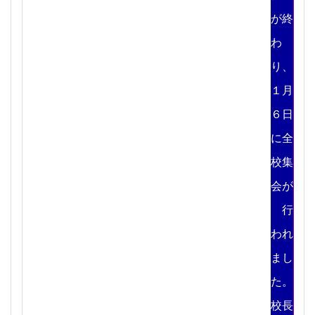
が終
わ
り、
１月
６日
に全
校集
会が
行
われ
まし
た。
校長