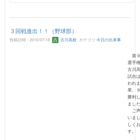
３回戦進出！！（野球部）
投稿日時 : 2010/07/18
古川高校
カテゴリ:
今日の出来事
第９
選手
古川
試合
われ
果、
勝利
まし
ご声
いま
しく
す