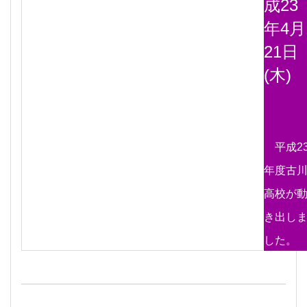
成23
年4月
21日
(木)
平成2
年度古
高校が
き出し
した。