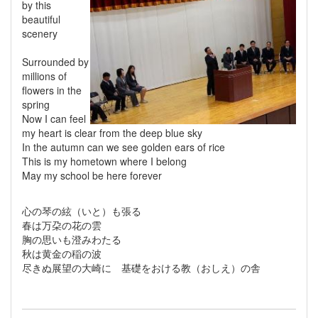
by this
beautiful
scenery
Surrounded by
millions of
flowers in the
spring
Now I can feel
my heart is clear from the deep blue sky
In the autumn can we see golden ears of rice
This is my hometown where I belong
May my school be here forever
心の琴の絃（いと）も張る
春は万朶の花の雲
胸の思いも澄みわたる
秋は黄金の稲の波
尽きぬ展望の大崎に 基礎をおける教（おしえ）の舎