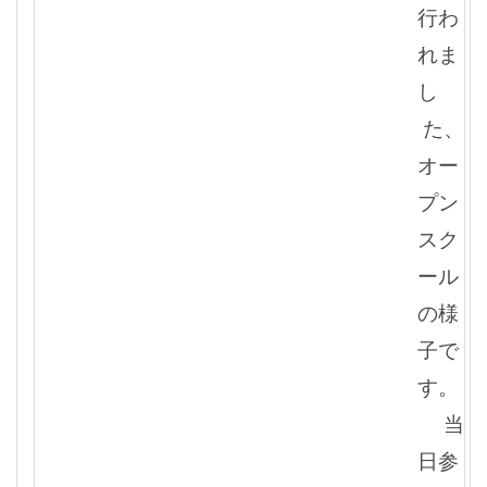
行わ
れま
し
た、
オー
プン
スク
ール
の様
子で
す。
当
日参