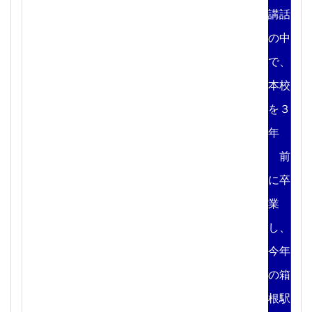
講話
の中
で、
本校
を３
年
前
に卒
業
し、
今年
の箱
根駅