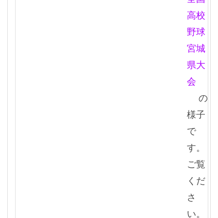
高校
野球
宮城
県大
会
の
様子
で
す。
ご覧
くだ
さ
い。