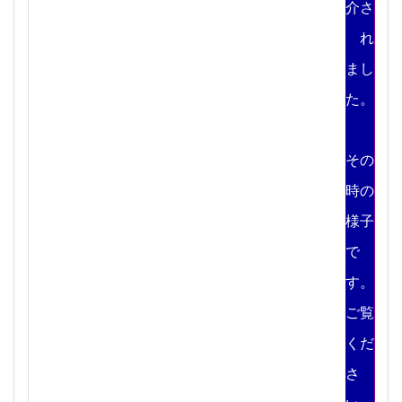
介さ
れ
まし
た。
その
時の
様子
で
す。
ご覧
くだ
さ