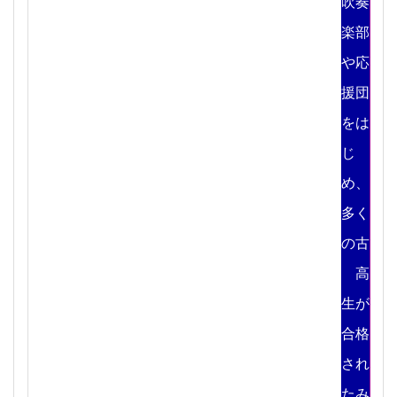
吹奏
楽部
や応
援団
をは
じ
め、
多く
の古
高
生が
合格
され
たみ