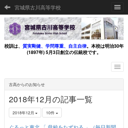
宮城県古川高等学校
Toggl
校訓は、
質実剛健、学問尊重、自主自律
。
本校は明治30年
(1897年) 5月3日創立の伝統校です。
古高からのお知らせ
2018年12月の記事一覧
2018年12月
10件
ぐるっと東北 「 母校をたずねる 」（毎日新聞