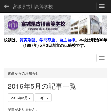
宮城県古川高等学校
Toggl
校訓は、
質実剛健、学問尊重、自主自律
。
本校は明治30年
(1897年) 5月3日創立の伝統校です。
古高からのお知らせ
2016年5月の記事一覧
2016年5月
10件
記事がありません。