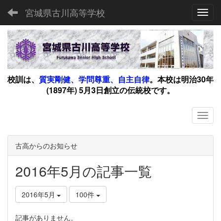
宮城県古川高等学校
Toggl
校訓は、
質実剛健、学問尊重、自主自律
。
本校は明治30年
(1897年) 5月3日創立の伝統校です。
古高からのお知らせ
2016年5月の記事一覧
2016年5月
100件
記事がありません。