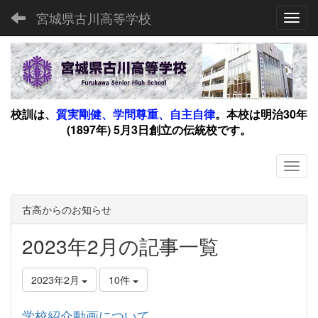
宮城県古川高等学校
Toggl
校訓は、
質実剛健、学問尊重、自主自律
。
本校は明治30年
(1897年) 5月3日創立の伝統校です。
古高からのお知らせ
2023年2月の記事一覧
2023年2月
10件
学校紹介動画について