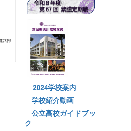
進路部
2024
学校案内
学校紹介動画
公立高校ガイドブッ
ク