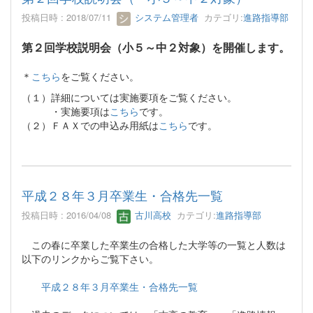
投稿日時 : 2018/07/11
システム管理者
カテゴリ:
進路指導部
第２回学校説明会（小５～中２対象）を開催します。
＊
こちら
をご覧ください。
（１）詳細については実施要項をご覧ください。
・実施要項は
こちら
です。
（２）ＦＡＸでの申込み用紙は
こちら
です。
平成２８年３月卒業生・合格先一覧
投稿日時 : 2016/04/08
古川高校
カテゴリ:
進路指導部
この春に卒業した卒業生の合格した大学等の一覧と人数は
以下のリンクからご覧下さい。
平成２８年３月卒業生・合格先一覧