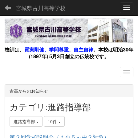
宮城県古川高等学校
Toggl
校訓は、
質実剛健、学問尊重、自主自律
。
本校は明治30年
(1897年) 5月3日創立の伝統校です。
古高からのお知らせ
カテゴリ:進路指導部
進路指導部
10件
第２回学校説明会（＊小５～中２対象）