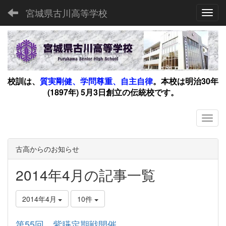
宮城県古川高等学校
Toggl
校訓は、
質実剛健、学問尊重、自主自律
。
本校は明治30年
(1897年) 5月3日創立の伝統校です。
古高からのお知らせ
2014年4月の記事一覧
2014年4月
10件
第55回 紫臙定期戦開催