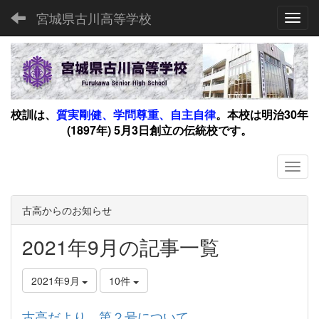
宮城県古川高等学校
Toggl
校訓は、
質実剛健、学問尊重、自主自律
。
本校は明治30年
(1897年) 5月3日創立の伝統校です。
古高からのお知らせ
2021年9月の記事一覧
2021年9月
10件
古高だより 第２号について