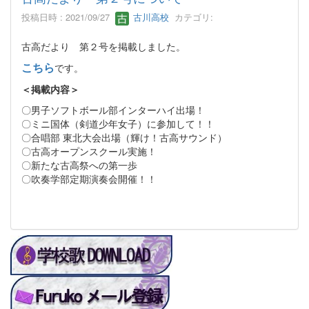
投稿日時 : 2021/09/27
古川高校
カテゴリ:
古高だより 第２号を掲載しました。
こちら
です。
＜掲載内容＞
〇男子ソフトボール部インターハイ出場！
〇ミニ国体（剣道少年女子）に参加して！！
〇合唱部 東北大会出場（輝け！古高サウンド）
〇古高オープンスクール実施！
〇新たな古高祭への第一歩
〇吹奏学部定期演奏会開催！！