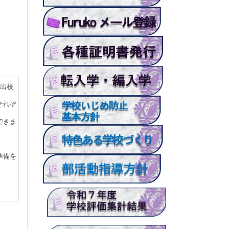
備出校
それぞ
できま
準備を