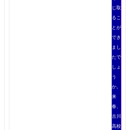
じ取
るこ
とが
でき
まし
たで
しょ
う
か。
来
春、
古川
高校