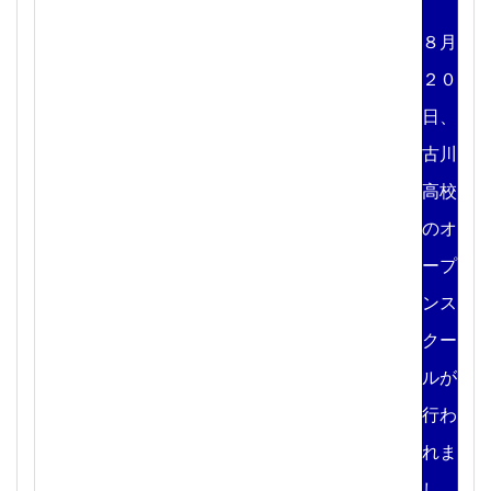
８月
２０
日、
古川
高校
のオ
ープ
ンス
クー
ルが
行わ
れま
し