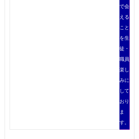
で会
える
こと
を生
徒・
職員
楽し
みに
して
おり
ま
す。