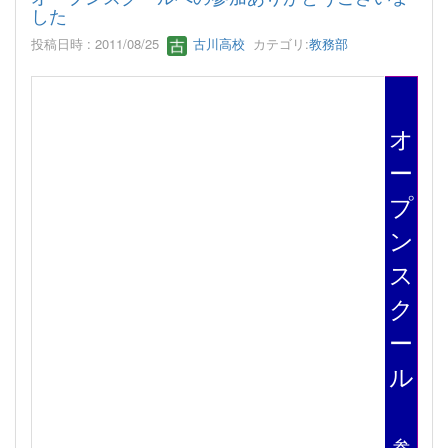
した
投稿日時 : 2011/08/25
古川高校
カテゴリ:
教務部
オ
ー
プ
ン
ス
ク
ー
ル
参