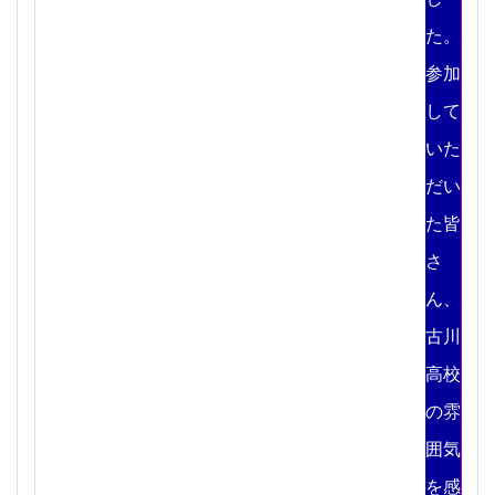
た。
参加
して
いた
だい
た皆
さ
ん、
古川
高校
の雰
囲気
を感