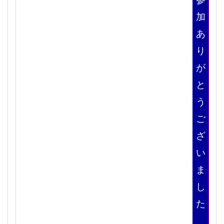
加
あ
り
が
と
う
ご
ざ
い
ま
し
た