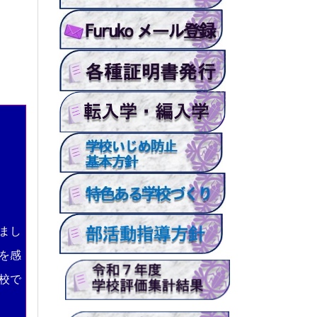
まし
を感
校で