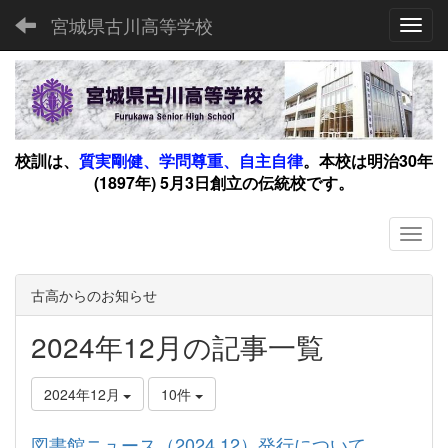
宮城県古川高等学校
Toggl
校訓は、
質実剛健、学問尊重、自主自律
。
本校は明治30年
(1897年) 5月3日創立の伝統校です。
古高からのお知らせ
2024年12月の記事一覧
2024年12月
10件
図書館ニュース（2024.12）発行について