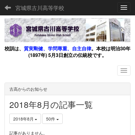
宮城県古川高等学校
Toggl
校訓は、
質実剛健、学問尊重、自主自律
。
本校は明治30年
(1897年) 5月3日創立の伝統校です。
古高からのお知らせ
2018年8月の記事一覧
2018年8月
50件
記事がありません。