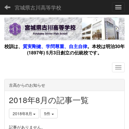
宮城県古川高等学校
Toggl
校訓は、
質実剛健、学問尊重、自主自律
。
本校は明治30年
(1897年) 5月3日創立の伝統校です。
古高からのお知らせ
2018年8月の記事一覧
2018年8月
5件
記事がありません。