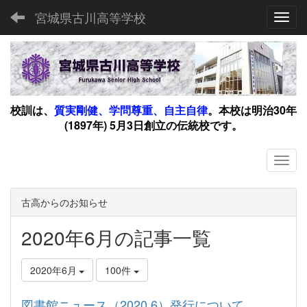
宮城県古川高等学校
Toggl
校訓は、
質実剛健、学問尊重、自主自律
。
本校は明治30年
(1897年) 5月3日創立の伝統校です。
古高からのお知らせ
2020年6月の記事一覧
2020年6月
100件
図書館ニュース（2020.6）発行について