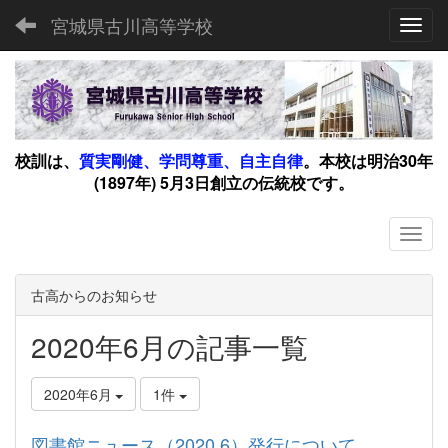
宮城県古川高等学校
Toggl
校訓は、
質実剛健、学問尊重、自主自律
。
本校は明治30年
(1897年) 5月3日創立の伝統校です。
古高からのお知らせ
2020年6月の記事一覧
2020年6月
1件
図書館ニュース（2020.6）発行について