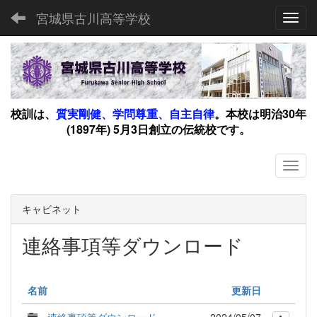
宮城県古川高等学校
Toggl
校訓は、
質実剛健、学問尊重、自主自律
。
本校は明治30年
(1897年) 5月3日創立の伝統校です。
キャビネット
連絡事項等ダウンロード
名前
更新日