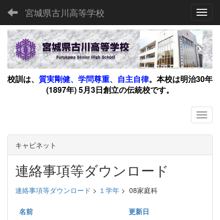
宮城県古川高等学校
Toggl
校訓は、
質実剛健、学問尊重、自主自律
。
本校は明治30年
(1897年) 5月3日創立の伝統校です。
キャビネット
連絡事項等ダウンロード
連絡事項等ダウンロード
>
１学年
>
08家庭科
名前
更新日