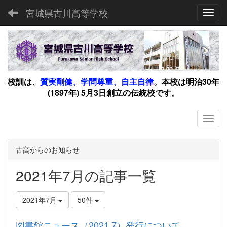
宮城県古川高等学校
Toggl
校訓は、
質実剛健、学問尊重、自主自律
。
本校は明治30年
(1897年) 5月3日創立の伝統校です。
古高からのお知らせ
2021年7月の記事一覧
2021年7月
50件
図書館ニュース（2021.7）発行について