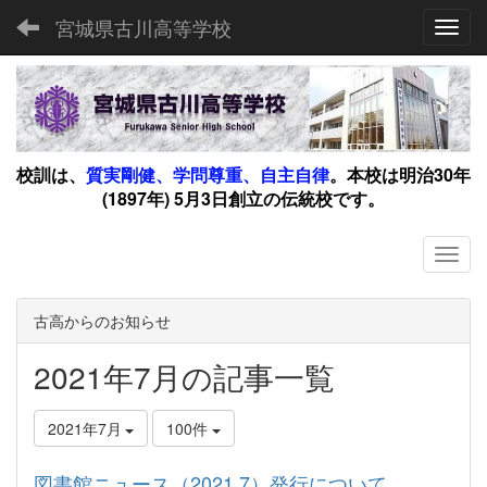
宮城県古川高等学校
Toggl
校訓は、
質実剛健、学問尊重、自主自律
。
本校は明治30年
(1897年) 5月3日創立の伝統校です。
古高からのお知らせ
2021年7月の記事一覧
2021年7月
100件
図書館ニュース（2021.7）発行について