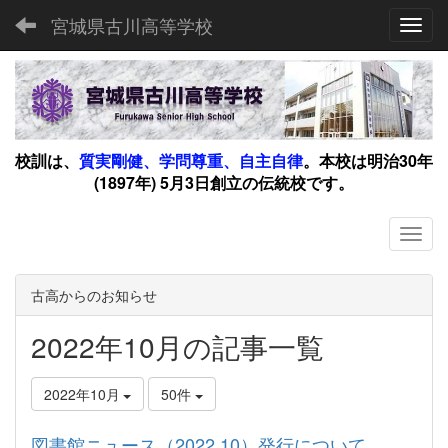
宮城県古川高等学校
Toggl
校訓は、
質実剛健、学問尊重、自主自律
。
本校は明治30年
(1897年) 5月3日創立の伝統校です。
古高からのお知らせ
2022年10月の記事一覧
2022年10月
50件
図書館ニュース（2022.10）発行について