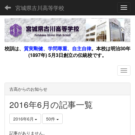
宮城県古川高等学校
Toggl
校訓は、
質実剛健、学問尊重、自主自律
。
本校は明治30年
(1897年) 5月3日創立の伝統校です。
古高からのお知らせ
2016年6月の記事一覧
2016年6月
50件
記事がありません。