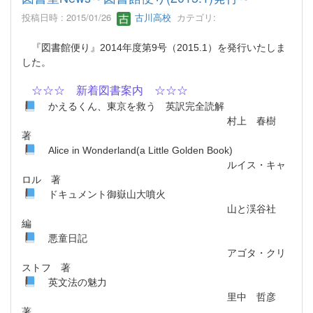
投稿日時 : 2015/01/26
古川高校
カテゴリ:
『図書館便り』2014年度第9号（2015.1）を発行いたしま
した。
☆☆☆ 新着図書案内 ☆☆☆
かえるくん、東京を救う 英訳完全読解
村上 春樹
著
Alice in Wonderland(a Little Golden Book)
ルイス・キャ
ロル 著
ドキュメント御嶽山大噴火
山と渓谷社
編
悪童日記
アゴタ・クリ
ストフ 著
英文法の魅力
里中 哲彦
著