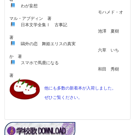
わが妄想
モハメド・オ
マル・アブディン 著
日本文学全集Ⅰ 古事記
池澤 夏樹
著
鷗外の恋 舞姫エリスの真実
六草 いち
か 著
スマホで馬鹿になる
和田 秀樹
著
他にも多数の新着本が入荷しました。
ぜひご覧ください。