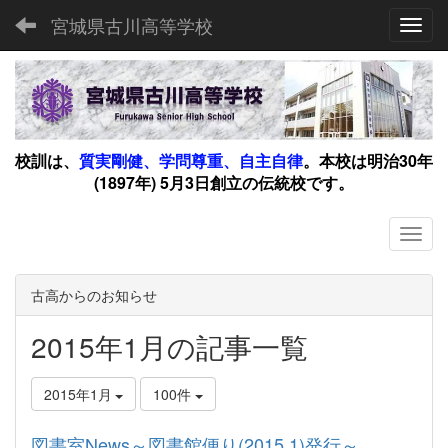
宮城県古川高等学校
Toggl
校訓は、
質実剛健、学問尊重、自主自律
。
本校は明治30年
(1897年) 5月3日創立の伝統校です。
古高からのお知らせ
2015年1月の記事一覧
2015年1月
100件
図書室News～図書館便り(2015.1)発行～