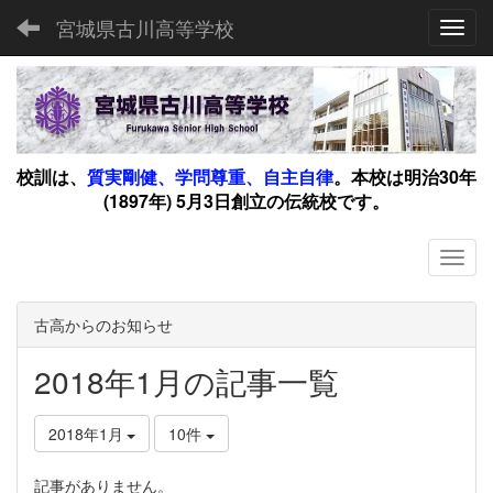
宮城県古川高等学校
Toggl
校訓は、
質実剛健、学問尊重、自主自律
。
本校は明治30年
(1897年) 5月3日創立の伝統校です。
古高からのお知らせ
2018年1月の記事一覧
2018年1月
10件
記事がありません。