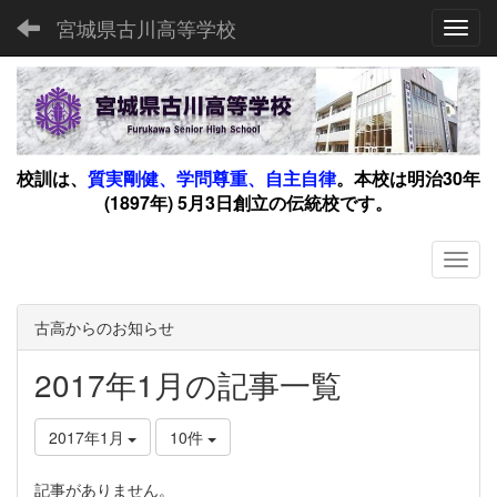
宮城県古川高等学校
Toggl
校訓は、
質実剛健、学問尊重、自主自律
。
本校は明治30年
(1897年) 5月3日創立の伝統校です。
古高からのお知らせ
2017年1月の記事一覧
2017年1月
10件
記事がありません。