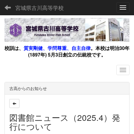
宮城県古川高等学校
Toggl
校訓は、
質実剛健、学問尊重、自主自律
。
本校は明治30年
(1897年) 5月3日創立の伝統校です。
古高からのお知らせ
図書館ニュース（2025.4）発
行について