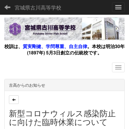
宮城県古川高等学校
Toggl
校訓は、
質実剛健、学問尊重、自主自律
。
本校は明治30年
(1897年) 5月3日創立の伝統校です。
古高からのお知らせ
新型コロナウィルス感染防止
に向けた臨時休業について