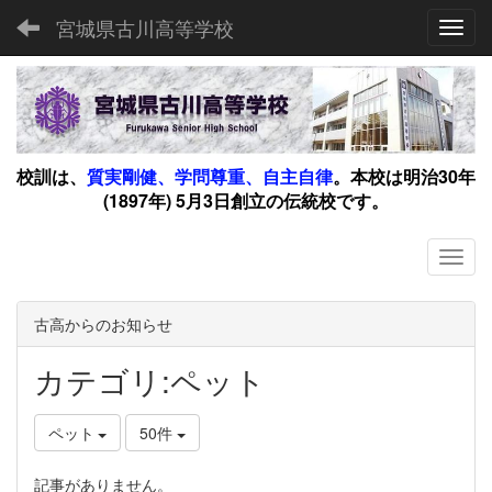
宮城県古川高等学校
Toggl
校訓は、
質実剛健、学問尊重、自主自律
。
本校は明治30年
(1897年) 5月3日創立の伝統校です。
古高からのお知らせ
カテゴリ:ペット
ペット
50件
記事がありません。