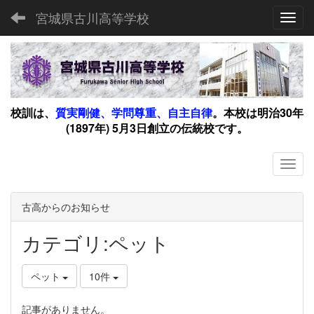
宮城県古川高等学校
Toggl
校訓は、
質実剛健、学問尊重、自主自律
。
本校は明治30年
(1897年) 5月3日創立の伝統校です。
古高からのお知らせ
カテゴリ:ペット
ペット
10件
記事がありません。