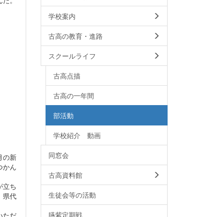
んだ。
学校案内
古高の教育・進路
スクールライフ
古高点描
古高の一年間
部活動
学校紹介 動画
同窓会
月の新
つかん
古高資料館
が立ち
生徒会等の活動
。県代
臙紫定期戦
いただ