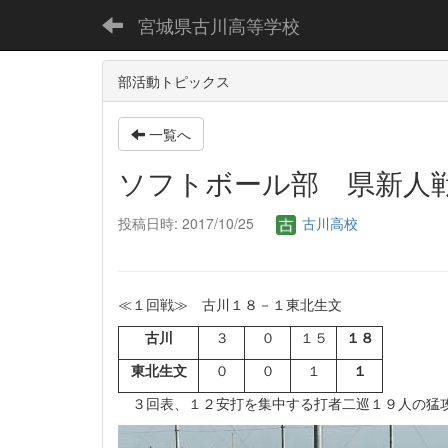
宮城県古川高等学校
部活動トピックス
一覧へ
ソフトボール部 県新人
投稿日時: 2017/10/25
古川高校
≪１回戦≫ 古川１８－１東北生文
古川
３
０
１５
１８
東北生文
０
０
１
１
３回表、１２安打を集中する打者二巡１９人の猛攻