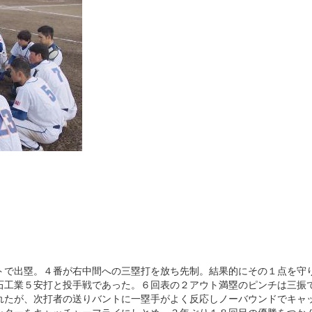
で出塁。４番が右中間への三塁打を放ち先制。結果的にその１点を守
石工業５安打と投手戦であった。６回表の２アウト満塁のピンチは三振
れたが、次打者の送りバントに一塁手がよく反応しノーバウンドでキャ