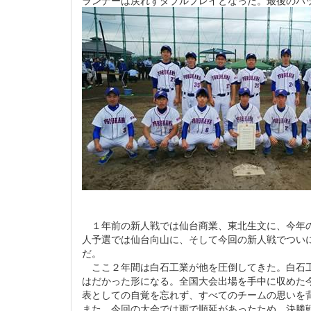
ランナーは戻れずダブルプレイとなった。最後のバ
１年前の新人戦では仙台商業、東北生文に、今年の
人予選では仙台向山に、そして今回の新人戦でつい
だ。
ここ２年間は白石工業が他を圧倒してきた。白石工
はだかった形になる。全国大会出場を手中に収めた
表としての自覚を忘れず、すべてのチームの思いを
また、今回の大会では雨で順延があったため、決勝