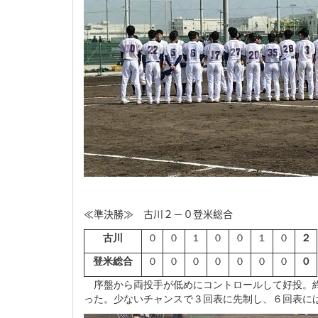
≪準決勝≫ 古川２－０登米総合
古川
０
０
１
０
０
１
０
２
登米総合
０
０
０
０
０
０
０
０
序盤から両投手が低めにコントロールして好投。終
った。少ないチャンスで３回表に先制し、６回表に