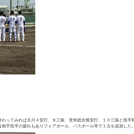
わってみれば古川４安打、８三振、登米総合無安打、１０三振と投手
は相手投手の疲れもありフォアボール、パスボール等で１点を追加した