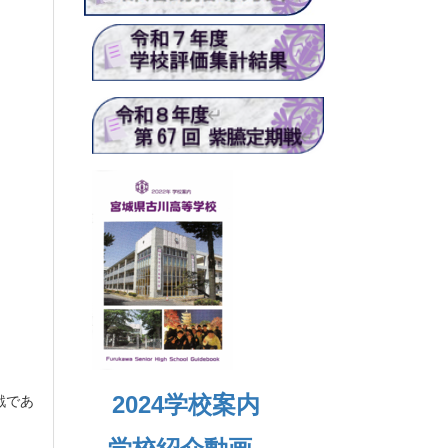
戦であ
2024
学校案内
。