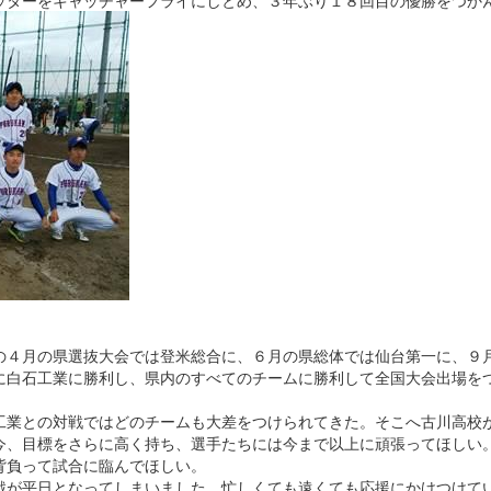
ッターをキャッチャーフライにしとめ、３年ぶり１８回目の優勝をつか
４月の県選抜大会では登米総合に、６月の県総体では仙台第一に、９
に白石工業に勝利し、県内のすべてのチームに勝利して全国大会出場を
業との対戦ではどのチームも大差をつけられてきた。そこへ古川高校
今、目標をさらに高く持ち、選手たちには今まで以上に頑張ってほしい
背負って試合に臨んでほしい。
戦が平日となってしまいました。忙しくても遠くても応援にかけつけて