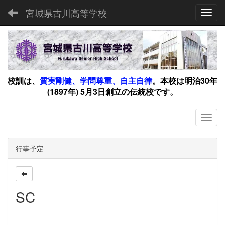
宮城県古川高等学校
Toggl
校訓は、
質実剛健、学問尊重、自主自律
。
本校は明治30年
(1897年) 5月3日創立の伝統校です。
行事予定
SC