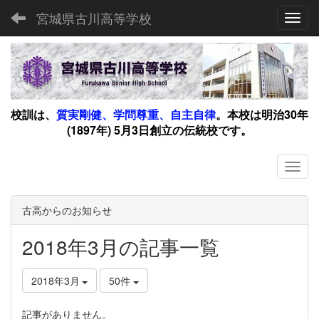
宮城県古川高等学校
Toggl
校訓は、
質実剛健、学問尊重、自主自律
。
本校は明治30年
(1897年) 5月3日創立の伝統校です。
古高からのお知らせ
2018年3月の記事一覧
2018年3月
50件
記事がありません。