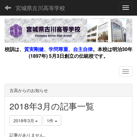
宮城県古川高等学校
Toggl
校訓は、
質実剛健、学問尊重、自主自律
。
本校は明治30年
(1897年) 5月3日創立の伝統校です。
古高からのお知らせ
2018年3月の記事一覧
2018年3月
1件
記事がありません。