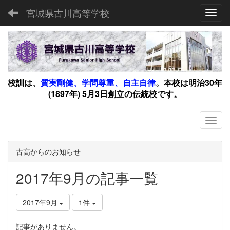
宮城県古川高等学校
Toggl
校訓は、
質実剛健、学問尊重、自主自律
。
本校は明治30年
(1897年) 5月3日創立の伝統校です。
古高からのお知らせ
2017年9月の記事一覧
2017年9月
1件
記事がありません。