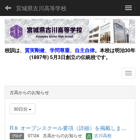
宮城県古川高等学校
Toggl
校訓は、
質実剛健、学問尊重、自主自律
。
本校は明治30年
(1897年) 5月3日創立の伝統校です。
古高からのお知らせ
30日分
R８ オープンスクール要項（詳細）を掲載しました
07/24
古高からのお知らせ
古川高校
ブログ