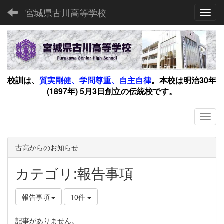
宮城県古川高等学校
Toggl
校訓は、
質実剛健、学問尊重、自主自律
。
本校は明治30年
(1897年) 5月3日創立の伝統校です。
古高からのお知らせ
カテゴリ:報告事項
報告事項
10件
記事がありません。