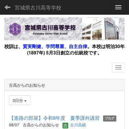
宮城県古川高等学校
Toggl
校訓は、
質実剛健、学問尊重、自主自律
。
本校は明治30年
(1897年) 5月3日創立の伝統校です。
古高からのお知らせ
3日分
【進路の部屋】令和8年度 夏季課外講習
ブログ
08/07
古高からのお知らせ
古川高校