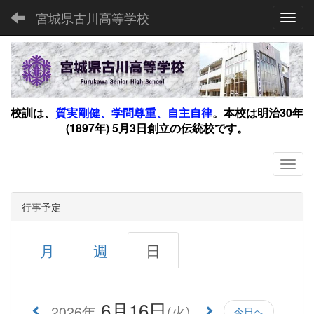
宮城県古川高等学校
Toggl
00:00
校訓は、
質実剛健、学問尊重、自主自律
。
本校は明治30年
(1897年) 5月3日創立の伝統校です。
01:00
02:00
03:00
行事予定
04:00
月
週
日
05:00
6月16日
2026年
(火)
今日へ
06:00