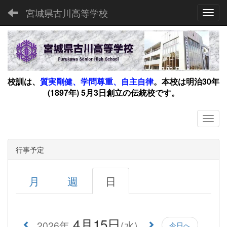
宮城県古川高等学校
Toggl
校訓は、
質実剛健、学問尊重、自主自律
。
本校は明治30年
(1897年) 5月3日創立の伝統校です。
行事予定
月
週
日
4月15日
2026年
(水)
今日へ