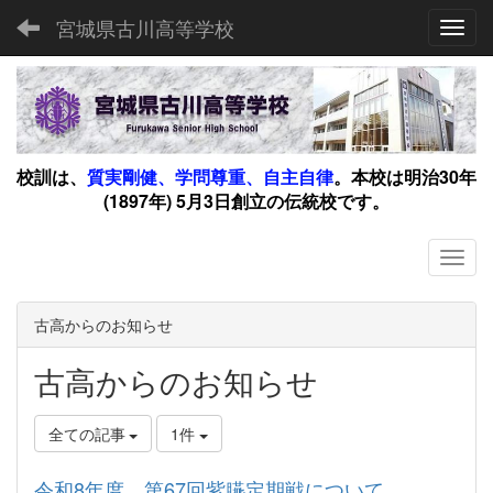
宮城県古川高等学校
Toggl
校訓は、
質実剛健、学問尊重、自主自律
。
本校は明治30年
(1897年) 5月3日創立の伝統校です。
古高からのお知らせ
古高からのお知らせ
全ての記事
1件
令和8年度 第67回紫臙定期戦について