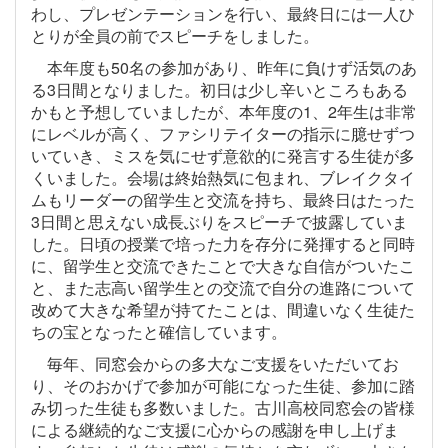
わし、プレゼンテーションを行い、最終日には一人ひ
とりが全員の前でスピーチをしました。
本年度も50名の参加があり、昨年に負けず活気のあ
る3日間となりました。初日は少し辛いところもある
かもと予想していましたが、本年度の1、2年生は非常
にレベルが高く、ファシリテイターの指示に臆せずつ
いていき、ミスを気にせず意欲的に発言する生徒が多
くいました。会場は終始熱気に包まれ、ブレイクタイ
ムもリーダーの留学生と交流を持ち、最終日はたった
3日間と思えない成長ぶりをスピーチで披露していま
した。日頃の授業で培った力を存分に発揮すると同時
に、留学生と交流できたことで大きな自信がついたこ
と、また志高い留学生との交流で自分の進路について
改めて大きな希望が持てたことは、間違いなく生徒た
ちの宝となったと確信しています。
毎年、同窓会からの多大なご支援をいただいてお
り、そのおかげで参加が可能になった生徒、参加に踏
み切った生徒も多数いました。古川高校同窓会の皆様
による継続的なご支援に心からの感謝を申し上げま