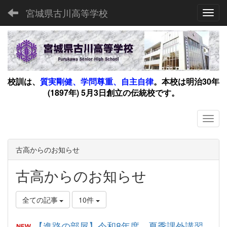
宮城県古川高等学校
Toggl
校訓は、
質実剛健、学問尊重、自主自律
。
本校は明治30年
(1897年) 5月3日創立の伝統校です。
古高からのお知らせ
古高からのお知らせ
全ての記事
10件
【進路の部屋】令和8年度 夏季課外講習