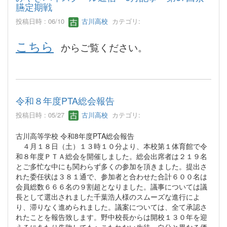
臙定期戦
投稿日時 : 06/10
古川高校
カテゴリ:
こちら
からご覧ください。
令和８年度PTA総会報告
投稿日時 : 05/27
古川高校
カテゴリ:
古川高等学校 令和8年度PTA総会報告
４月１８日（土）１３時１０分より、本校第１体育館で令
和８年度ＰＴＡ総会を開催しました。総会出席者は２１９名
とご多忙な中にも関わらず多くの参加を頂きました。提出さ
れた委任状は３８１通で、参加者と合わせた合計６００名は
会員総数６６６名の９割超となりました。議事については議
長として選出されました千葉浩人様のスムーズな進行によ
り、滞りなく進められました。議案については、全て承認さ
れたことを報告致します。野中校長からは開校１３０年を迎