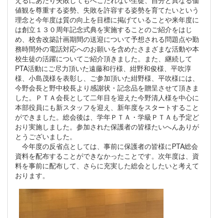
えるにあたり失敗してもへこたれない生徒、自分と異なる価
値観を尊重する姿勢、失敗を許容する姿勢を育てたいという
理念と今年度は質の向上を目標に掲げていることや来年度に
は創立１３０周年記念式典を実施することのご紹介をはじ
め、校舎改築計画期間の送迎について予想される問題点や勤
務時間外の電話対応へのお願いを含めたさまざまな活動や本
校生徒の活躍についてご紹介頂きました。また、継続して
PTA活動にご尽力頂いた遠藤和行様、紺野和俊様、平吹淳
様、小島茂様を表彰し、ご参加頂いた紺野様、平吹様には、
今野会長と野中校長より感謝状・記念品を贈呈させて頂きま
した。ＰＴＡ会長として二年目を迎えた今野清人様を中心に
本部役員にも新スタッフを迎え、新年度をスタートすること
ができました。総会後は、学年ＰＴＡ・学級ＰＴＡも予定ど
おり実施しました。参加された保護者の皆様たいへんありが
とうございました。
今年度の反省点としては、事前に保護者の皆様にPTA総会
資料を配布することができなかったことです。次年度は、資
料を事前に配布して、さらに充実した総会としたいと考えて
おります。