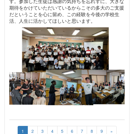
す。参加した生徒は感謝の気持ちを忘れずに、大きな
期待をかけていただいているからこその多大のご支援
だということを心に留め、この経験を今後の学校生
活、人生に活かしてほしいと思います。
1
2
3
4
5
6
7
8
9
»