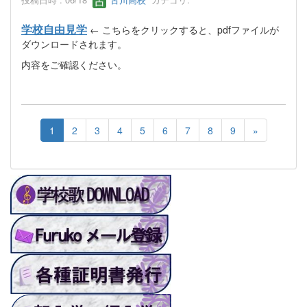
学校自由見学
← こちらをクリックすると、pdfファイルが
ダウンロードされます。
内容をご確認ください。
1
2
3
4
5
6
7
8
9
»