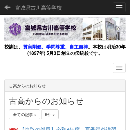
宮城県古川高等学校
Toggl
校訓は、
質実剛健、学問尊重、自主自律
。
本校は明治30年
(1897年) 5月3日創立の伝統校です。
古高からのお知らせ
古高からのお知らせ
全ての記事
5件
【進路の部屋】令和8年度 夏季課外講習